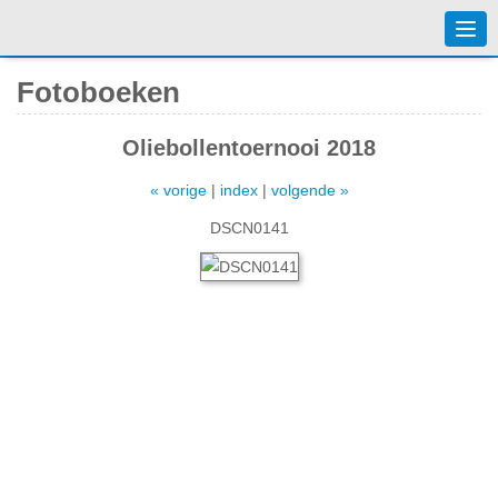
Togg
navi
Fotoboeken
Oliebollentoernooi 2018
« vorige
|
index
|
volgende »
DSCN0141