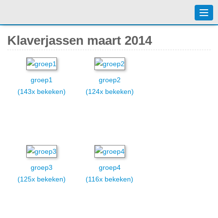
Togg
navi
Klaverjassen maart 2014
groep1
groep2
(143x bekeken)
(124x bekeken)
groep3
groep4
(125x bekeken)
(116x bekeken)