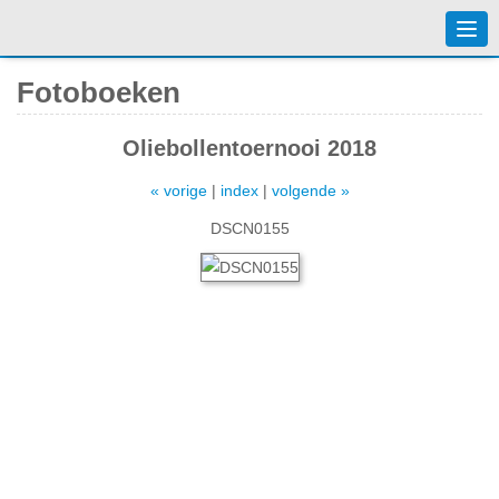
Togg
navi
Fotoboeken
Oliebollentoernooi 2018
« vorige
|
index
|
volgende »
DSCN0155