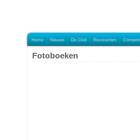
Home
Nieuws
De Club
Recreanten
Competi
Fotoboeken