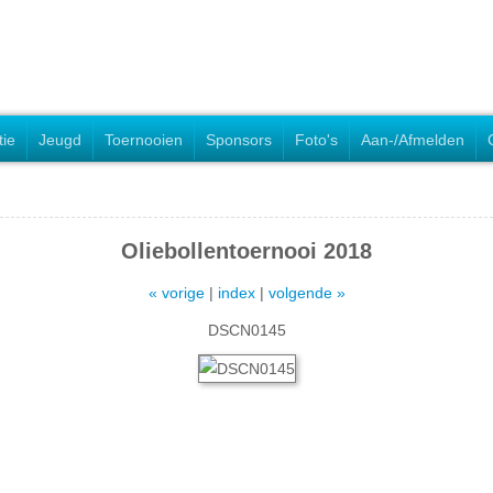
tie
Jeugd
Toernooien
Sponsors
Foto's
Aan-/Afmelden
Oliebollentoernooi 2018
« vorige
|
index
|
volgende »
DSCN0145