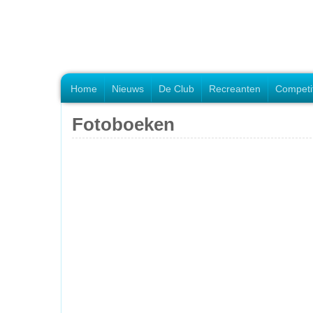
Home
Nieuws
De Club
Recreanten
Competi
Fotoboeken