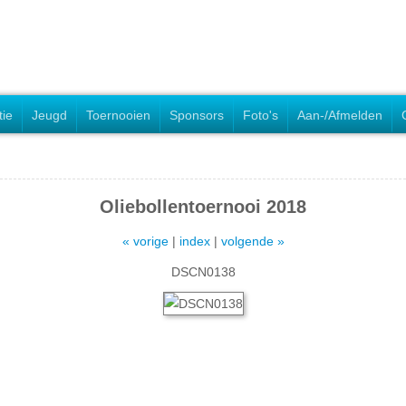
tie
Jeugd
Toernooien
Sponsors
Foto's
Aan-/Afmelden
Oliebollentoernooi 2018
« vorige
|
index
|
volgende »
DSCN0138