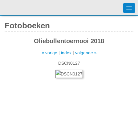
Togg
navi
Fotoboeken
Oliebollentoernooi 2018
« vorige
|
index
|
volgende »
DSCN0127