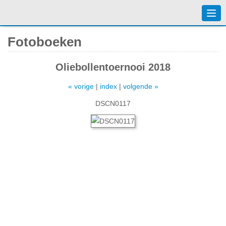
Togg
navi
Fotoboeken
Oliebollentoernooi 2018
« vorige
|
index
|
volgende »
DSCN0117