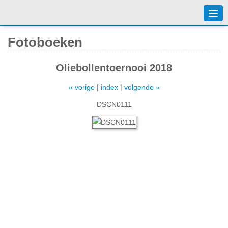
Togg
navi
Fotoboeken
Oliebollentoernooi 2018
« vorige
|
index
|
volgende »
DSCN0111