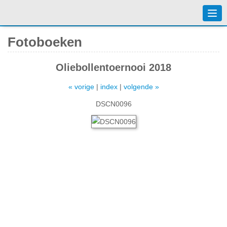
Togg
navi
Fotoboeken
Oliebollentoernooi 2018
« vorige
|
index
|
volgende »
DSCN0096