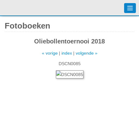
Togg
navi
Fotoboeken
Oliebollentoernooi 2018
« vorige
|
index
|
volgende »
DSCN0085