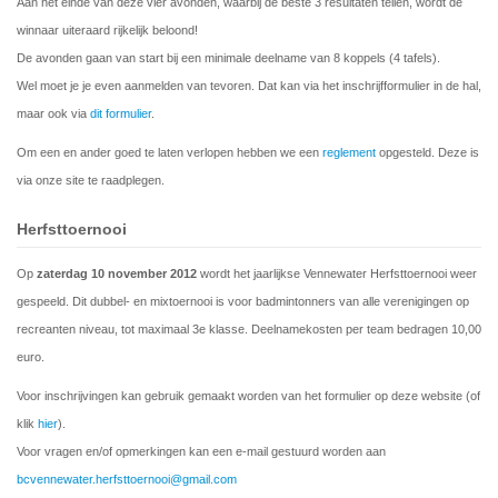
Aan het einde van deze vier avonden, waarbij de beste 3 resultaten tellen, wordt de
winnaar uiteraard rijkelijk beloond!
De avonden gaan van start bij een minimale deelname van 8 koppels (4 tafels).
Wel moet je je even aanmelden van tevoren. Dat kan via het inschrijfformulier in de hal,
maar ook via
dit formulier
.
Om een en ander goed te laten verlopen hebben we een
reglement
opgesteld. Deze is
via onze site te raadplegen.
Herfsttoernooi
Op
zaterdag 10 november 2012
wordt het jaarlijkse Vennewater Herfsttoernooi weer
gespeeld. Dit dubbel- en mixtoernooi is voor badmintonners van alle verenigingen op
recreanten niveau, tot maximaal 3e klasse. Deelnamekosten per team bedragen 10,00
euro.
Voor inschrijvingen kan gebruik gemaakt worden van het formulier op deze website (of
klik
hier
).
Voor vragen en/of opmerkingen kan een e-mail gestuurd worden aan
bcvennewater.herfsttoernooi@gmail.com