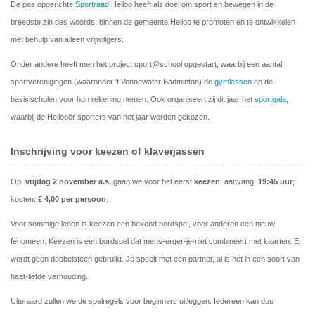
De pas opgerichte
Sportraad
Heiloo heeft als doel om sport en bewegen in de
breedste zin des woords, binnen de gemeente Heiloo te promoten en te ontwikkelen
met behulp van alleen vrijwillgers.
Onder andere heeft men het project
sport@school
opgestart, waarbij een aantal
sportverenigingen (waaronder 't Vennewater Badminton) de
gymlessen
op de
basisischolen voor hun rekening nemen. Ook organiseert zij dit jaar het
sportgala
,
waarbij de Heilooër sporters van het jaar worden gekozen.
Inschrijving voor keezen of klaverjassen
Op
vrijdag 2 november a.s.
gaan we voor het eerst
keezen
; aanvang:
19:45 uur
;
kosten:
€ 4,00 per persoon
.
Voor sommige leden is keezen een bekend bordspel, voor anderen een nieuw
fenomeen. Keezen is een bordspel dat mens-erger-je-niet combineert met kaarten. Er
wordt geen dobbelsteen gebruikt. Je speelt met een partner, al is het in een soort van
haat-liefde verhouding.
Uiteraard zullen we de spelregels voor beginners uitleggen. Iedereen kan dus