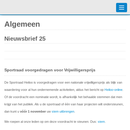
Togg
navi
Algemeen
Nieuwsbrief 25
Sportraad voorgedragen voor Vrijwilligersprijs
De Sportraad Heiloo is voorgedragen voor een nationale vrijwilligersprijs als blijk van
waardering voor al hun ondernemende activiteiten, aldus het bericht op
Heiloo-online
.
Of de voordracht een nominatie wordt, is afhankelijk het behaalde stemmen dat men
krijgt van het publiek. Als u de sportraad of één van haar projecten wilt ondersteunen,
dan kunt u
vóór 1 november
uw
stem uitbrengen
.
We roepen al onze leden op om deze voordracht te steunen. Dus:
stem
.