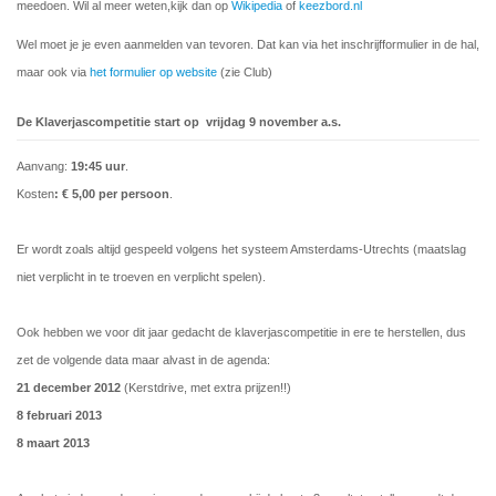
meedoen. Wil al meer weten,kijk dan op
Wikipedia
of
keezbord.nl
Wel moet je je even aanmelden van tevoren. Dat kan via het inschrijfformulier in de hal,
maar ook via
het formulier op website
(zie Club)
De Klaverjascompetitie
start op vrijdag 9 november a.s.
Aanvang:
19:45
uur
.
Kosten
: € 5,00 per persoon
.
Er wordt zoals altijd gespeeld volgens het systeem Amsterdams-Utrechts (maatslag
niet verplicht in te troeven en verplicht spelen).
Ook hebben we voor dit jaar gedacht de klaverjascompetitie in ere te herstellen, dus
zet de volgende data maar alvast in de agenda:
21 december 2012
(Kerstdrive, met extra prijzen!!)
8 februari 2013
8 maart 2013