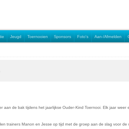
tie
Jeugd
Toernooien
Sponsors
Foto's
Aan-/Afmelden
s
n de bak tijdens het jaarlijkse Ouder-Kind Toernooi. Elk jaar weer een
den trainers Manon en Jesse op tijd met de groep aan de slag voor de 