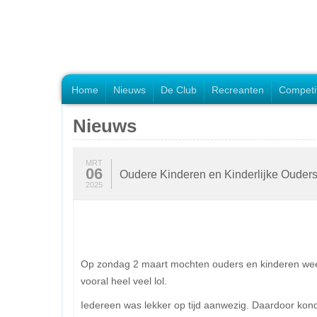
Home
Nieuws
De Club
Recreanten
Competi
Nieuws
MRT
06
Oudere Kinderen en Kinderlijke Ouder
2025
Op zondag 2 maart mochten ouders en kinderen weer aa
vooral heel veel lol.
Iedereen was lekker op tijd aanwezig. Daardoor kon